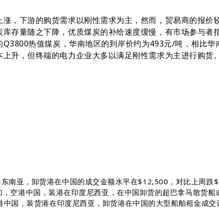
上涨，下游的购货需求以刚性需求为主，然而，贸易商的报价
炭库存量随之下降，优质煤炭的补给速度缓慢，有市场参与者
3800热值煤炭，华南地区的到岸价约为493元/吨，相比华
本上升，但终端的电力企业大多以满足刚性需求为主进行购货
，空港东南亚，卸货港在中国的成交金额水平在$12,500，对比上周跌$1,
可知，空港中国，装港在印度尼西亚，在中国卸货的超巴拿马散货船成
大型船舶，空港中国，装货港在印度尼西亚，卸货港在中国的大型船舶租金成交