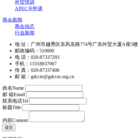
外贸培训
APEC卡申请
商会新闻
商会动态
行业新闻
地 址：广州市越秀区东风东路774号广东外贸大厦A座5楼
邮政编码：510000
电 话：020-87337293
手机：13318837067
传 真：020-87337406
邮 箱：gdccie@gdccie.org.cn
姓名
Name
邮 箱
Email
联系电话
Tel
标题
Title
内容
Content