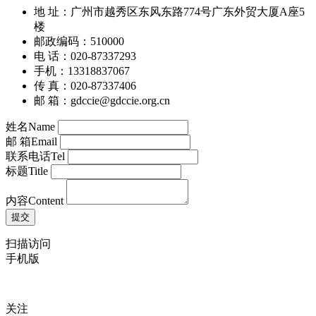
地 址：广州市越秀区东风东路774号广东外贸大厦A座5
楼
邮政编码：510000
电 话：020-87337293
手机：13318837067
传 真：020-87337406
邮 箱：gdccie@gdccie.org.cn
姓名
Name
邮 箱
Email
联系电话
Tel
标题
Title
内容
Content
扫描访问
手机版
关注