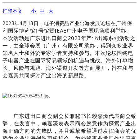
打印本文
小
中
大
在广州保
2023年4月13日，
电
子消费品产业出海发展论坛
利国际博览馆1号馆暨
IEAE广州电子展现场
顺利举办。
本次活动是广东进出口商会2023年产业出海系列活动之
一，由
全球会展（广州）有限公司承办，得到
众多业
界
知名人士和外贸专家学者支持和参与。本次论坛
围绕
电
子电器产业在国际贸易领域的机遇与挑战
、海外
订单增
长
、
风险与规避
、
海外渠道开发
等方面展开，旨在和与
会嘉宾
共同探讨产业出海的新思路。
广东进出口商会副会长兼秘书长赖嘉濠代表商会致
辞，在发言中，
赖嘉濠
表表示商会愿意作为探索产业出
海正确方向的先锋队，并且诚挚希望通过发挥商会的优
势为企业出海
创造更多
机会，为外贸事业发展作出应有