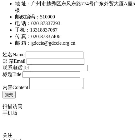
地 址：广州市越秀区东风东路774号广东外贸大厦A座5
楼
邮政编码：510000
电 话：020-87337293
手机：13318837067
传 真：020-87337406
邮 箱：gdccie@gdccie.org.cn
姓名
Name
邮 箱
Email
联系电话
Tel
标题
Title
内容
Content
扫描访问
手机版
关注