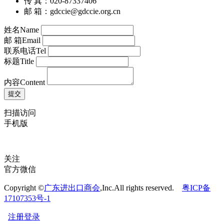
手机：13318837067
传 真：020-87337406
邮 箱：gdccie@gdccie.org.cn
姓名
Name
邮 箱
Email
联系电话
Tel
标题
Title
内容
Content
扫描访问
手机版
关注
官方微信
Copyright ©
广东进出口商会
,Inc.All rights reserved.
粤ICP备
17107353号-1