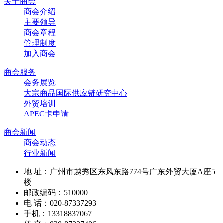
有活力、有梦想、有能力、有担当，与一般企业有独特区别的会员队伍
关于商会
商会介绍
主要领导
商会章程
管理制度
加入商会
商会服务
会务展览
大宗商品国际供应链研究中心
外贸培训
APEC卡申请
商会新闻
商会动态
行业新闻
地 址：广州市越秀区东风东路774号广东外贸大厦A座5
楼
邮政编码：510000
电 话：020-87337293