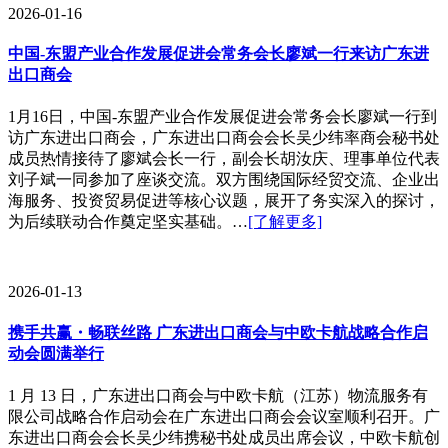
2026-01-16
中国-东盟产业合作发展促进会常务会长廖斌一行来访广东进
出口商会
1月16日，中国-东盟产业合作发展促进会常务会长廖斌一行到
访广东进出口商会，广东进出口商会会长吴少纬率商会秘书处
成员热情接待了廖斌会长一行，副会长胡汝庆、理事单位代表
刘子斌一同参加了座谈交流。双方围绕国际经贸交流、企业出
海服务、投资贸易促进等核心议题，展开了务实深入的探讨，
为后续联动合作奠定坚实基础。…
[了解更多]
2026-01-13
携手共赢・畅联丝路 广东进出口商会与中欧卡航战略合作启
动会圆满举行
1 月 13 日，广东进出口商会与中欧卡航（江苏）物流服务有
限公司战略合作启动会在广东进出口商会会议室顺利召开。广
东进出口商会会长吴少纬携秘书处成员出席会议，中欧卡航创