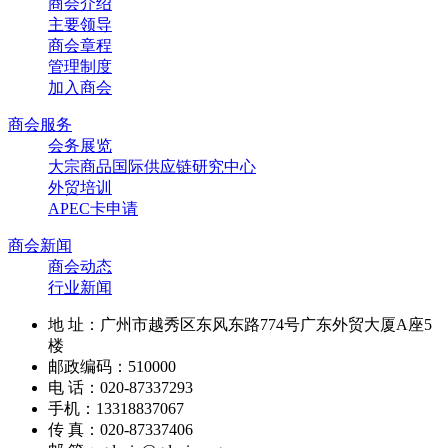
商会介绍
主要领导
商会章程
管理制度
加入商会
商会服务
会务展览
大宗商品国际供应链研究中心
外贸培训
APEC卡申请
商会新闻
商会动态
行业新闻
地 址：广州市越秀区东风东路774号广东外贸大厦A座5
楼
邮政编码：510000
电 话：020-87337293
手机：13318837067
传 真：020-87337406