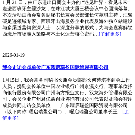
1 月 21 日，由广东进出口商会主办的 “遇见世界・看见未来”
走进西班牙主题沙龙，在珠江城大厦三楼会议中心圆满落幕。
本次活动由商会常务副秘书长兼会员部部长何苑琪主持，汇聚
碳足迹领域专家、西班牙出海服务企业代表及海外独立站建设
与多渠道营销资深人士，以深度分享的形式，为与会嘉宾解锁
西班牙市场准入策略与本土化运营核心密码…
[了解更多]
2026-01-19
我会走访会员单位广东曜启瑞盈国际贸易有限公司
1月15日，我会常务副秘书长兼会员部部长何苑琪率商会工作
人员，携副会长单位中国农业银行广州京溪支行、理事单位招
商银行股份有限公司广州南方报业支行、双龙海外管理有限公
司，会员企业广州君亿鑫创业咨询有限公司代表以及商会智库
成员共同走访会员单位——广东曜启瑞盈国际贸易有限公司
（以下简称“曜启瑞盈公司”）。曜启瑞盈公司董事长王…
[了
解更多]